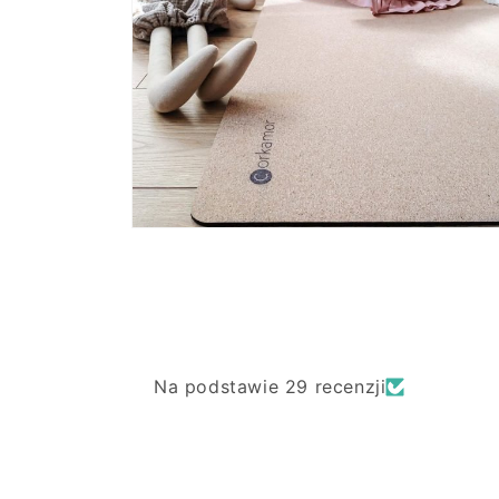
Otwórz
multimedia
4
w
oknie
modalnym
Na podstawie 29 recenzji