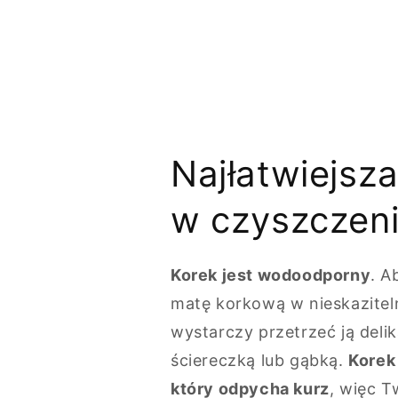
Najłatwiejsz
w czyszczen
Korek jest wodoodporny
. A
matę korkową w nieskaziteln
wystarczy przetrzeć ją delik
ściereczką lub gąbką.
Korek
który odpycha kurz
, więc T