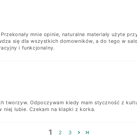
Przekonały mnie opinie, naturalne materiały użyte prz
wdza się dla wszystkich domowników, a do tego w salon
acyjny i funkcjonalny.
ych tworzyw. Odpoczywam kiedy mam styczność z kultur
 w niej lubie. Czekam na klapki z korka.
1
2
3