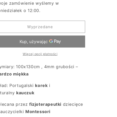
dla
dla
oje zamówienie wyślemy w
Mata
Mata
niedziałek o 12:00.
korkowa
korkowa
dla
dla
dzieci
dzieci
Wyprzedane
Więcej opcji płatności
miary: 100x130cm , 4mm grubości –
ardzo miękka
ład: Portugalski
korek
i
turalny
kauczuk
lecana przez
fizjoterapeutki
dziecięce
nauczycielki
Montessori