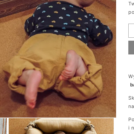
Tw
po
Wy
b
Sk
na
Po
i 