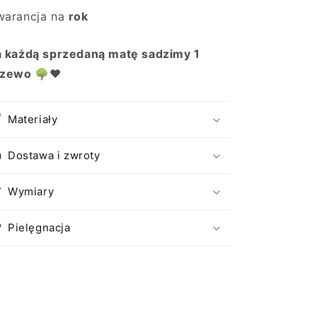
arancja na
rok
 każdą sprzedaną matę sadzimy 1
rzewo
🌳❤️
Materiały
Dostawa i zwroty
Wymiary
Pielęgnacja