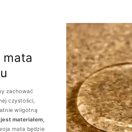
a mata
iu
by zachować
ej czystości,
atnie wilgotną
 jest materiałem,
woja mata będzie