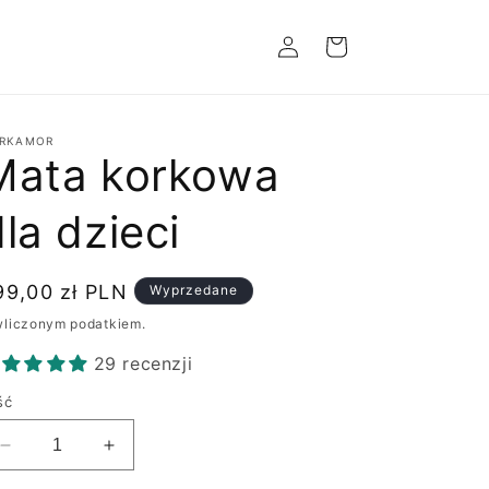
Zaloguj
Koszyk
się
RKAMOR
Mata korkowa
la dzieci
ena
99,00 zł PLN
Wyprzedane
egularna
wliczonym podatkiem.
29 recenzji
ść
Zmniejsz
Zwiększ
ilość
ilość